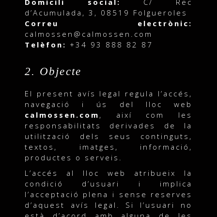
Domicili social:
C/ Rec
d’Acumulada, 3, 08519 Folgueroles
Correu electrònic:
calmossen@calmossen.com
Telèfon:
+34 93 888 82 87
2. Objecte
El present avís legal regula l’accés,
navegació i ús del lloc web
calmossen.com
, així com les
responsabilitats derivades de la
utilització dels seus continguts,
textos, imatges, informació,
productes o serveis.
L’accés al lloc web atribueix la
condició d’usuari i implica
l’acceptació plena i sense reserves
d’aquest avís legal. Si l’usuari no
està d’acord amb alguna de les